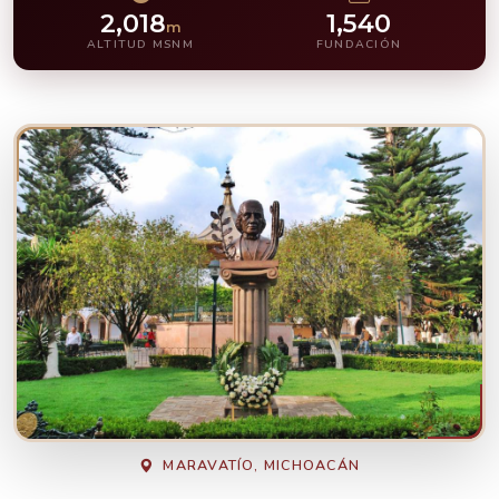
2,018
1,540
m
ALTITUD MSNM
FUNDACIÓN
MARAVATÍO, MICHOACÁN