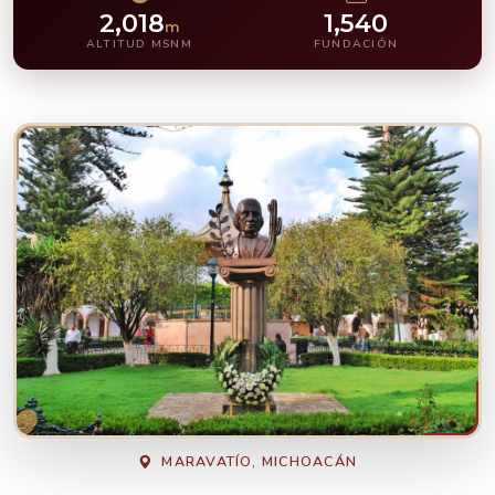
2,018
1,540
m
ALTITUD MSNM
FUNDACIÓN
MARAVATÍO, MICHOACÁN