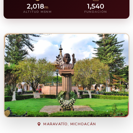
2,018
1,540
m
ALTITUD MSNM
FUNDACIÓN
MARAVATÍO, MICHOACÁN