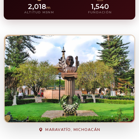
2,018
1,540
m
ALTITUD MSNM
FUNDACIÓN
MARAVATÍO, MICHOACÁN