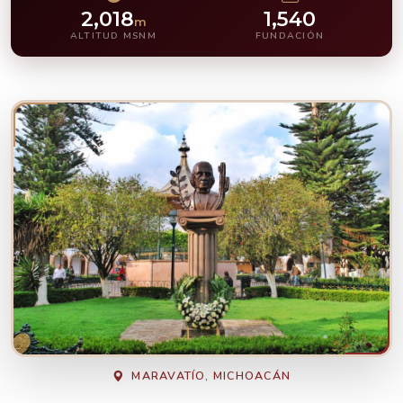
2,018
1,540
m
ALTITUD MSNM
FUNDACIÓN
MARAVATÍO, MICHOACÁN